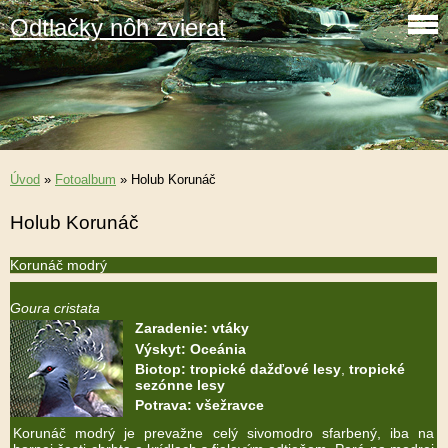
Odtlačky nôh zvierat
Úvod
»
Fotoalbum
»
Holub Korunáč
Holub Korunáč
Korunáč modrý
Goura cristata
Zaradenie:
vtáky
Výskyt:
Oceánia
Biotop:
tropické dažďové lesy
,
tropické
sezónne lesy
Potrava:
všežravce
Korunáč modrý je prevažne celý sivomodro sfarbený, iba na