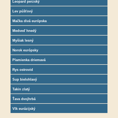
Leopard perzský
Lev púšťový
Mačka divá európska
Medveď hnedý
Myšiak lesný
Norok európsky
Plamienka driemavá
Rys ostrovid
Sup bielohlavý
Takin zlatý
Ťava dvojhrbá
Vlk eurázijský