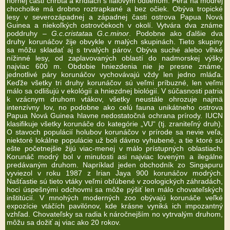
hornej časti chrbta a krídlach s fialovým odtieňom. Perá na modrej
chocholke má drobno roztrapkané a bez očiek. Obýva tropické
lesy v severozápadnej a západnej časti ostrova Papua Nová
Guinea a niekoľkých ostrovčekoch v okolí. Vytvára dva známe
poddruhy –
G.c.cristata
a
G.c.minor
. Podobne ako ďalšie dva
druhy korunáčov žije obvykle v malých skupinách. Tieto skupiny
sa môžu skladať aj s trvalých párov. Obýva suché alebo vlhké
nížinné lesy, od zaplavovaných oblastí do nadmorskej výšky
najviac 600 m. Obdobie hniezdenia nie je presne známe,
jednotlivé páry korunáčov vychovávajú vždy len jedno mláďa.
Keďže všetky tri druhy korunáčov sú veľmi príbuzné, len veľmi
málo sa odlišujú v ekológií a hniezdnej biológií. V súčasnosti patria
k vzácnym druhom vtákov, všetky neustále ohrozuje najmä
intenzívny lov, no podobne ako celú fauna unikátneho ostrova
Papua Nová Guinea hlavne nedostatočná ochrana prírody. IUCN
klasifikuje všetky korunáče do kategórie „VU“ (tj. zraniteľný druh).
O stavoch populácií holubov korunáčov v prírode sa nevie veľa,
niektoré lokálne populácie už boli dávno vyhubené, a tie ktoré sú
ešte početnejšie žijú viac-menej v málo prístupných oblastiach.
Korunáč modrý bol v minulosti asi najviac loveným a ilegálne
predávaným druhom. Napríklad jeden obchodník zo Singapuru
vyviezol v roku 1987 z Irian Jaya 900 korunáčov modrých.
Našťastie sú tieto vtáky veľmi obľúbené v zoologických záhradách,
hoci úspešnými odchovmi sa môže pýšiť len málo chovateľských
inštitúcií. V mnohých moderných zoo obývajú korunáče veľké
expozície vtáčích pavilónov, kde krásne vyniká ich impozantný
vzhľad. Chovateľsky sa radia k náročnejším no vytrvalým druhom,
môžu sa dožiť aj viac ako 20 rokov.