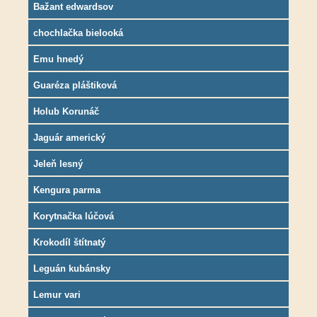
Bažant edwardsov
chochlačka bielooká
Emu hnedý
Guaréza pláštiková
Holub Korunáč
Jaguár americký
Jeleň lesný
Kengura parma
Korytnačka lúčová
Krokodíl štítnatý
Leguán kubánsky
Lemur vari